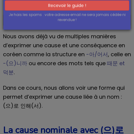
(으)로 인해(서)]
bénéficier d'offres en rapport avec le coréen en sachant
que je peux me désabonner à tout moment
Recevoir le guide !
Dans ce cours : 로 인해 / 로 인해서 / 으로 인해 / 으로 인해서
Je hais les spams : votre adresse email ne sera jamais cédée ni
revendue !
Nous avons déjà vu de multiples manières
d’exprimer une cause et une conséquence en
coréen comme la structure en
-아/어서
, celle en
-(으)니까
ou encore des mots tels que
때문 et
덕분
.
Dans ce cours, nous allons voir une forme qui
permet d’exprimer une cause liée à un nom :
(으)로 인해(서).
La cause nominale avec (으)로