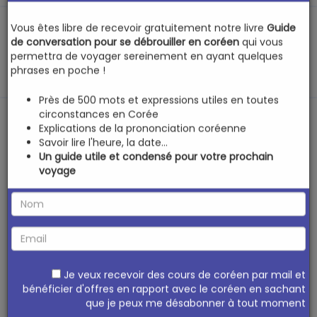
×
Votre guide de conversation en coréen gratuit !
Vous êtes libre de recevoir gratuitement notre livre
Guide
MENU
de conversation pour se débrouiller en coréen
qui vous
permettra de voyager sereinement en ayant quelques
phrases en poche !
Cours de coréen
᚛
Niveau 6 - Coréen
Près de 500 mots et expressions utiles en toutes
circonstances en Corée
intermédiaire supérieur #1 (Leçons 151 à 180)
᚛
Explications de la prononciation coréenne
Leçon 161 - Cause liée à un nom en coréen [-
Savoir lire l'heure, la date...
Un guide utile et condensé pour votre prochain
(으)로 인해(서)]
voyage
Cause liée à un
nom en coréen [-
Je veux recevoir des cours de coréen par mail et