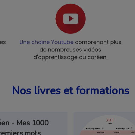
es
Une chaîne Youtube
comprenant plus
de nombreuses vidéos
tion en coréen gratuit !
d'apprentissage du coréen.
voir gratuitement notre livre
Guide de
Nos livres et formations
ébrouiller en coréen
qui vous permettra
t en ayant quelques phrases en poche !
t expressions utiles en toutes
Corée
éen - Mes 1000
 prononciation coréenne
remiers mots
a date...