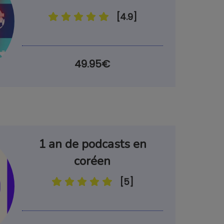
[4.9]
49.95€
1 an de podcasts en
coréen
[5]