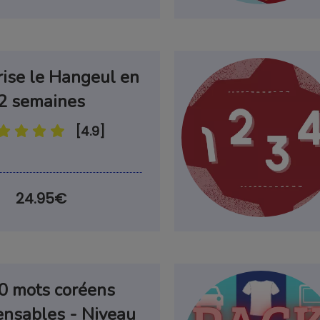
rise le Hangeul en
2 semaines
[4.9]
24.95€
0 mots coréens
ensables - Niveau