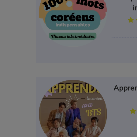
i
Appren