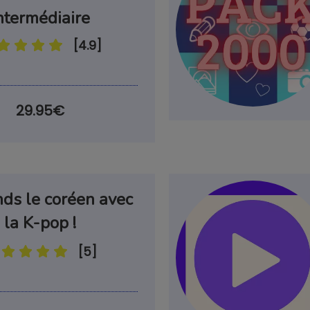
ntermédiaire
[4.9]
29.95€
ds le coréen avec
la K-pop !
[5]