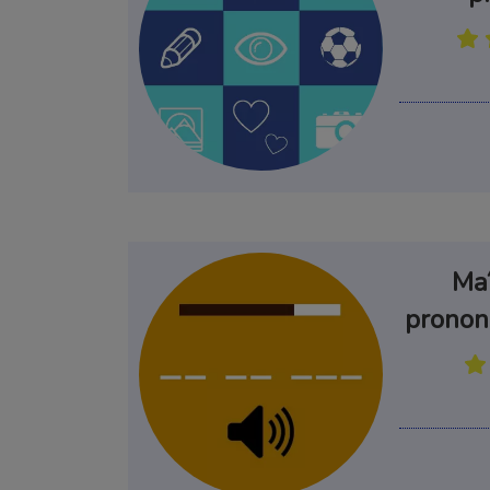
Un guide utile et 
Je veux recevoir des 
Maî
prononc