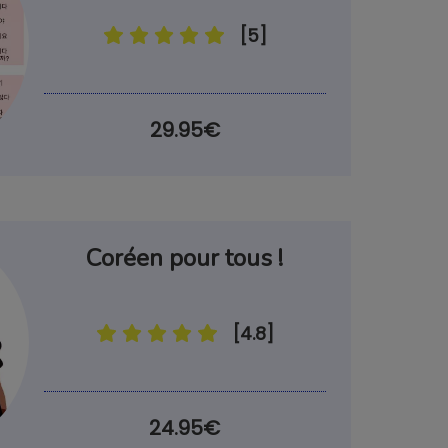
[5]
29.95€
n rapport avec le coréen
sabonner à tout moment
!
Coréen pour tous !
[4.8]
24.95€