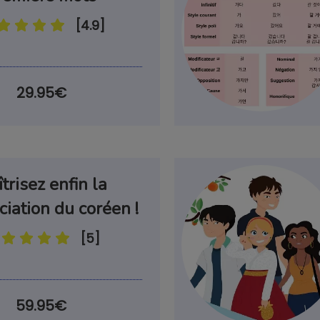
condensé pour votre prochain voyage
[4.9]
29.95€
cours de coréen par mail et bénéficier d'offres e
en sachant que je peux me dé
Recevoir le guide !
Je hais les spams : votre adresse email ne sera jamais cédée ni revendue 
trisez enfin la
iation du coréen !
[5]
59.95€