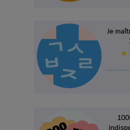
Je maît
100
indisp