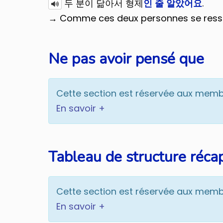
두 분이 닮아서 형제
인 줄 알았어요
.
conversation pour se d
de voyager sereinemen
→ Comme ces deux personnes se ressembl
Près de 500 mots e
circonstances en 
Ne pas avoir pensé que
Explications de la
Savoir lire l'heure, l
Un guide utile et 
Cette section est réservée aux mem
En savoir +
Tableau de structure récap
Je veux recevoir des 
Cette section est réservée aux mem
En savoir +