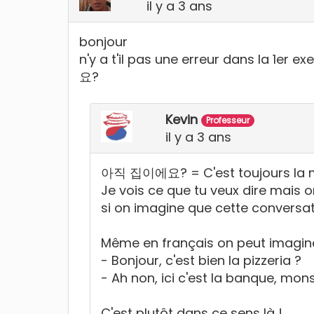
il y a 3 ans
bonjour
n'y a t'il pas une erreur dans la 1e
요?
Kevin
Professeur
il y a 3 ans
아직 집이에요? = C'est toujours la mai
Je vois ce que tu veux dire mais 
si on imagine que cette conversa
Même en français on peut imagine
- Bonjour, c'est bien la pizzeria ?
- Ah non, ici c'est la banque, mons
C'est plutôt dans ce sens là !