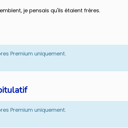
ébrouiller en coréen
qui vous permettra
t en ayant quelques phrases en poche !
ent, je pensais qu'ils étaient frères.
t expressions utiles en toutes
Corée
 prononciation coréenne
a date...
condensé pour votre prochain voyage
bres Premium uniquement.
itulatif
cours de coréen par mail et bénéficier d'offres e
en sachant que je peux me dé
Recevoir le guide !
bres Premium uniquement.
Je hais les spams : votre adresse email ne sera jamais cédée ni revendue 