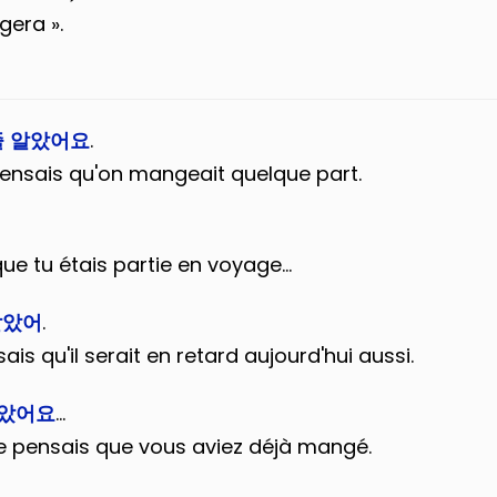
gera ».
줄 알았어요
.
ensais qu'on mangeait quelque part.
e tu étais partie en voyage...
알았어
.
is qu'il serait en retard aujourd'hui aussi.
tion en coréen gratuit !
알았어요
…
e pensais que vous aviez déjà mangé.
voir gratuitement notre livre
Guide de