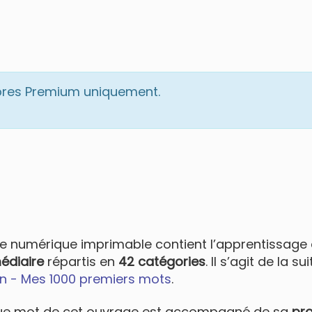
bres Premium uniquement.
re numérique imprimable contient l’apprentissage
édiaire
répartis en
42 catégories
. Il s’agit de la 
n - Mes 1000 premiers mots
.
e mot de cet ouvrage est accompagné de sa
pro