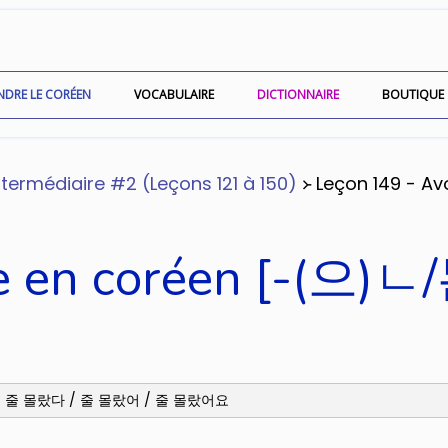
NDRE LE CORÉEN
VOCABULAIRE
DICTIONNAIRE
BOUTIQUE
termédiaire #2 (Leçons 121 à 150)
᚛ Leçon 149 - A
ue en coréen [-(으
요 / 줄 몰랐다 / 줄 몰랐어 / 줄 몰랐어요