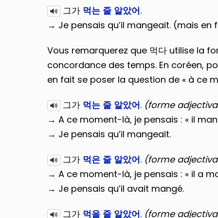
그가
먹는 줄 알았어
.
→ Je pensais qu’il mangeait. (mais en f
Vous remarquerez que 먹다 utilise la for
concordance des temps. En coréen, pour s
en fait se poser la question de « à ce 
그가
먹는 줄 알았어
.
(forme adjectiva
→ A ce moment-là, je pensais : « il man
→ Je pensais qu’il mangeait.
그가
먹은 줄 알았어
.
(forme adjectiva
→ A ce moment-là, je pensais : « il a m
→ Je pensais qu’il avait mangé.
그가
먹을 줄 알았어
.
(forme adjectival