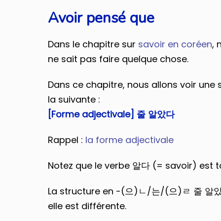
Avoir pensé que
Dans le chapitre sur
savoir en coréen
,
ne sait pas faire quelque chose.
Dans ce chapitre, nous allons voir une s
la suivante :
[Forme adjectivale] 줄 알았다
Rappel :
la forme adjectivale
Notez que le verbe 알다 (= savoir) est t
La structure en -(으)ㄴ/는/(으)ㄹ 줄 알았다 per
elle est différente.