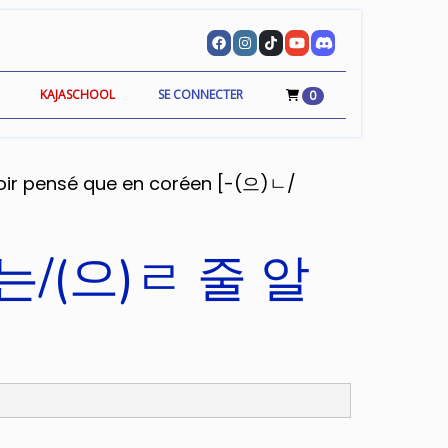
KAJASCHOOL
SE CONNECTER
0
voir pensé que en coréen [-(으)ㄴ/
)ㄴ/는/(으)ㄹ 줄 알