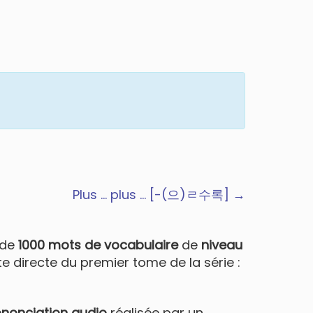
Plus … plus … [-(으)ㄹ수록] →
 de
1000 mots de vocabulaire
de
niveau
suite directe du premier tome de la série :
nonciation audio
réalisée par un