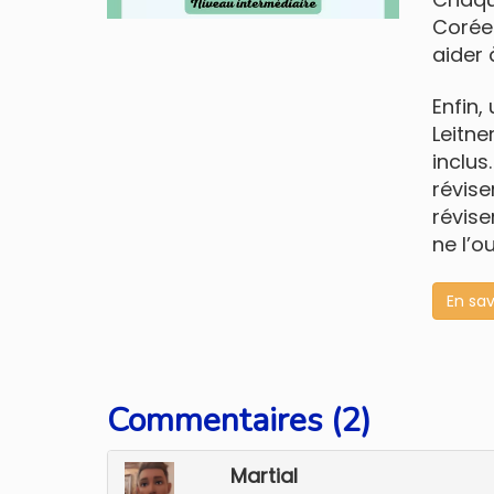
Coréen
aider
Enfin,
Leitne
inclus
révise
révise
ne l’o
En sav
Commentaires (2)
Martial