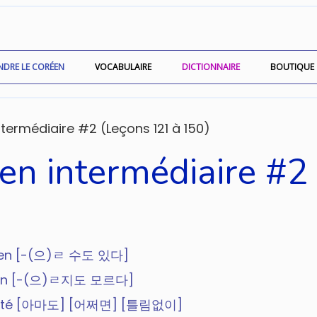
NDRE LE CORÉEN
VOCABULAIRE
DICTIONNAIRE
BOUTIQUE
termédiaire #2 (Leçons 121 à 150)
en intermédiaire #2
coréen [-(으)ㄹ 수도 있다]
coréen [-(으)ㄹ지도 모르다]
abilité [아마도] [어쩌면] [틀림없이]