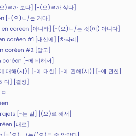
n [-(으)ㄹ까 보다] [-(으)ㄹ까 싶다]
ation [-(으)ㄴ/는 거다]
'est ... en coréen [아니라] [-(으)ㄴ/는 것(이) 아니다]
 de en coréen #1 [대신에] [차라리]
e en coréen #2 [말고]
en coréen [-에 비해서]
n [-에 대해(서)] [-에 대한] [-에 관해(서)] [-에 관한]
로 하다] [결정]
으)ㅁ
éen
t trajets [-는 길] [(으)로 해서]
oréen [대로]
oréen [-(으)ㄴ/는/(으)ㄹ 줄 알았다]