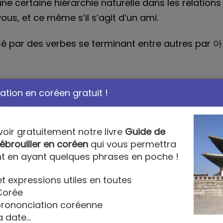
e certaine hiérarchie naturelle dans les relation
ous, et ce même s’il s’agit d’un ami.
érisé par des verbes se terminant entre autres pa
n
tion en coréen gratuit !
istre le moins élevé en coréen. De ce fait, il ne p
s que vous, ainsi qu’avec de jeunes enfants. Veil
voir gratuitement notre livre
Guide de
 vous ou quelqu’un que vous ne connaissez pas, à 
ébrouiller en coréen
qui vous permettra
ès proches et plus âgés qui vous l’autorisent ou vo
t en ayant quelques phrases en poche !
t expressions utiles en toutes
actérisé par des verbes se terminant entre autres
Corée
ns le suffixe 요.
 prononciation coréenne
a date...