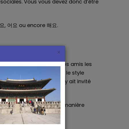
s sociales. Vous vous devez donc d’être
r 아요, 어요 ou encore 해요.
×
eut être employé qu’avec vos amis les
lez à ne JAMAIS employer le style
moins que l’on ne vous y ait invité
tre conjoint(e)).
 par 아, 어 ou encore 해. De manière