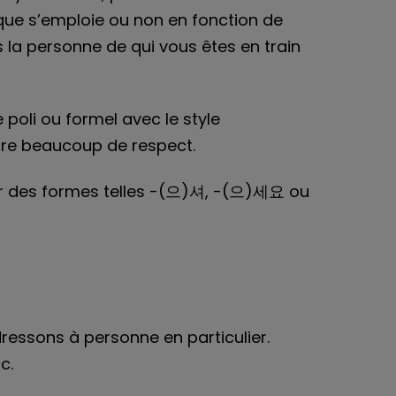
fique s’emploie ou non en fonction de
s la personne de qui vous êtes en train
 poli ou formel avec le style
ntre beaucoup de respect.
onner des formes telles -(으)셔, -(으)세요 ou
dressons à personne en particulier.
c.