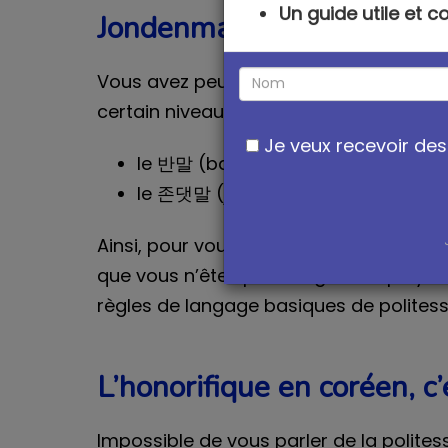
Un guide utile et 
Jondenmal ? Banmal ? Qu’e
Vous avez peut-être déjà entendu ces
certain niveau de langage en coréen.
Je veux recevoir des 
le 반말 (banmal) correspond en fait
le 존댓말 (jondenmal), quant à lui, r
Ainsi, pour vous autoriser à vous servi
que vous n’êtes pas obligé d’employer l
règles de langage basiques de politess
L’honorifique en coréen, c’
Impossible de vous parler de la polites