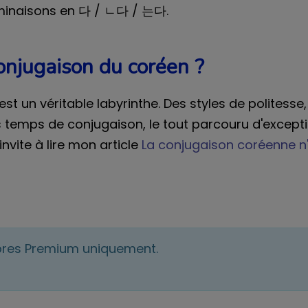
rminaisons en 다 / ㄴ다 / 는다.
onjugaison du coréen ?
 est un véritable labyrinthe. Des styles de polites
 temps de conjugaison, le tout parcouru d'exceptio
invite à lire mon article
La conjugaison coréenne n'
bres Premium uniquement.