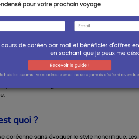
condensé pour votre prochain voyage
st-ce que c’est ?
 termes : 존댓말 (jondenmal) et 반말 (banmal). Ce so
cours de coréen par mail et bénéficier d'offres e
 au style courant
en sachant que je peux me dé
eprésente l’ensemble des styles plus élevés (poli 
Recevoir le guide !
r du style courant, les Coréens vous diront que vou
Je hais les spams : votre adresse email ne sera jamais cédée ni revendue 
e jondenmal. Il s’agit donc d’une invitation à deve
e.
est quoi ?
se coréenne sans évoquer le style honorifique. Les 