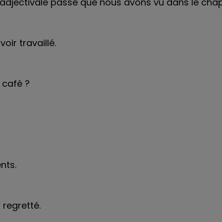
e adjectivale passé que nous avons vu dans le chap
ir travaillé.
 café ?
nts.
 regretté.