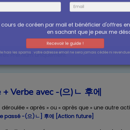
condensé pour votre prochain voyage
cours de coréen par mail et bénéficier d'offres e
en sachant que je peux me dé
bres Premium uniquement.
Recevoir le guide !
Je hais les spams : votre adresse email ne sera jamais cédée ni revendue 
ue + Verbe avec -(으)ㄴ 후에
 déroulée « après » ou « après que » une autre action
ale passé -(으)ㄴ] 후에 [Action future]