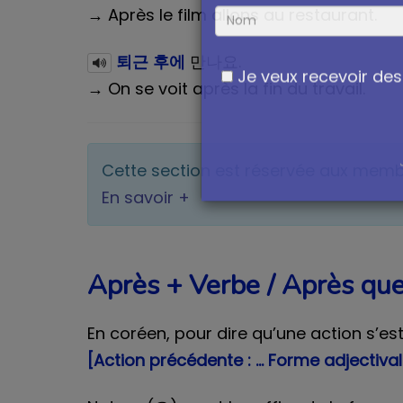
Un guide utile et 
→ Après le film allons au restaurant.
퇴근 후에
만나요.
→ On se voit après la fin du travail.
Je veux recevoir des 
Cette section est réservée aux mem
En savoir +
Après + Verbe / Après q
En coréen, pour dire qu’une action s’est
[Action précédente : … Forme adjectiv