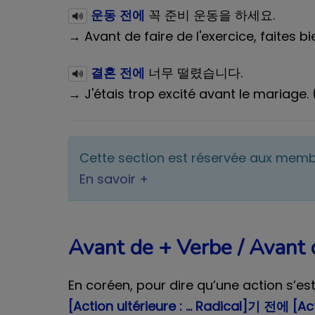
운동 전에
꼭 준비 운동을 하세요.
→ Avant de faire de l'exercice, faites 
결혼 전에
너무 떨렸습니다.
→ J'étais trop excité avant le mariage. (
Cette section est réservée aux mem
En savoir +
Avant de + Verbe / Avan
En coréen, pour dire qu’une action s’est
[Action ultérieure : … Radical]기 전에 [A