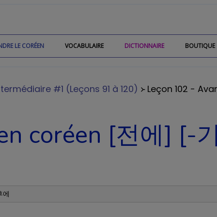
NDRE LE CORÉEN
VOCABULAIRE
DICTIONNAIRE
BOUTIQUE
termédiaire #1 (Leçons 91 à 120)
᚛ Leçon 102 - Av
s en coréen [전에] [
 후에