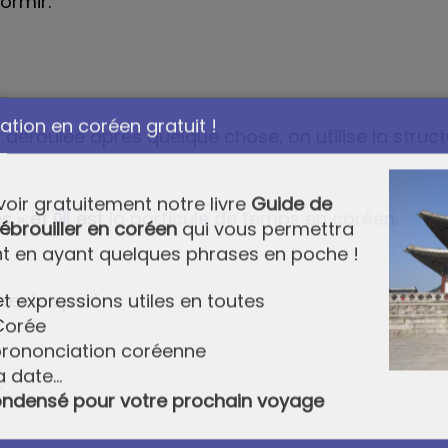
ormir.
 déroulée après quelque chose, on utilise la struct
tion en coréen gratuit !
ès » et
에
est
la particule de temps en coréen
.
voir gratuitement notre livre
Guide de
ébrouiller en coréen
qui vous permettra
er le sport.
t en ayant quelques phrases en poche !
t expressions utiles en toutes
.
Corée
 prononciation coréenne
a date...