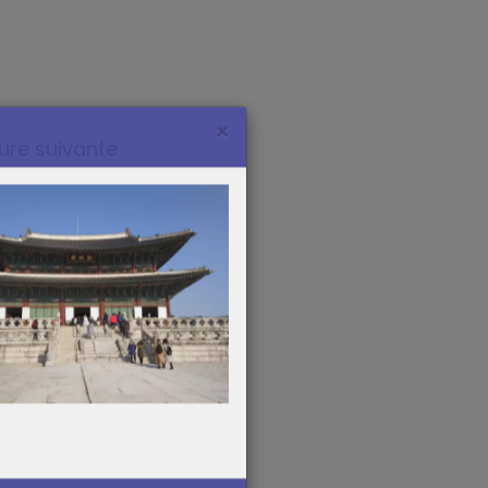
ure suivante :
×