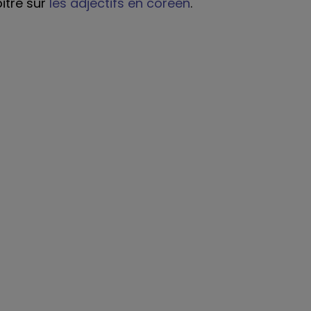
itre sur
les adjectifs en coréen
.