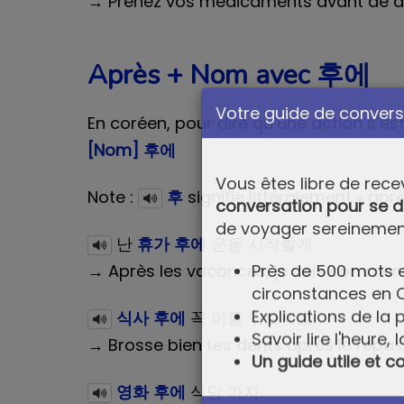
→ Prenez vos médicaments avant de d
Après + Nom avec 후에
En coréen, pour dire qu’une action s’est
[Nom] 후에
Votre guide de conversa
Note :
후
signifie littéralement « apr
Vous êtes libre de rece
난
휴가 후에
운동 시작할게.
conversation pour se d
→ Après les vacances, je vais commenc
de voyager sereinemen
식사 후에
꼭 이를 닦으세요.
Près de 500 mots e
→ Brosse bien tes dents après le repas
circonstances en 
Explications de la
영화 후에
식당 가자.
Savoir lire l'heure, l