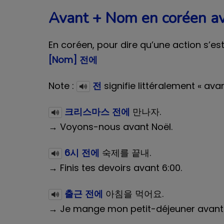
Avant + Nom en coréen 
En coréen, pour dire qu’une action s’est
[Nom] 전에
Note :
전
signifie littéralement « ava
크리스마스 전에
만나자.
→ Voyons-nous avant Noël.
6시 전에
숙제를 끝내.
→ Finis tes devoirs avant 6:00.
출근 전에
아침을 먹어요.
→ Je mange mon petit-déjeuner avant d'