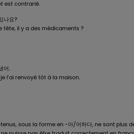
 est contrarié.
있나요?
 tête, il y a des médicaments ?
냈어.
 l’ai renvoyé tôt à la maison.
btenus, sous la forme en -아/어하다, ne sont plus d
 ne puisse pas être traduit correctement en frança