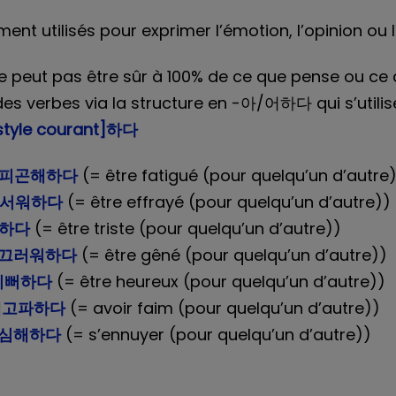
nt utilisés pour exprimer l’émotion, l’opinion ou 
ne peut pas être sûr à 100% de ce que pense ou ce q
des verbes via la structure en -아/어하다 qui s’utilis
 style courant]하다
피곤해하다
(= être fatigué (pour quelqu’un d’autre
서워하다
(= être effrayé (pour quelqu’un d’autre))
하다
(= être triste (pour quelqu’un d’autre))
끄러워하다
(= être gêné (pour quelqu’un d’autre))
기뻐하다
(= être heureux (pour quelqu’un d’autre))
배고파하다
(= avoir faim (pour quelqu’un d’autre))
심해하다
(= s’ennuyer (pour quelqu’un d’autre))