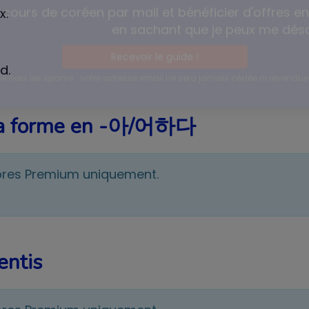
condensé pour votre prochain voyage
x.
d.
cours de coréen par mail et bénéficier d'offres e
en sachant que je peux me dé
c la forme en -아/어하다
Recevoir le guide !
Je hais les spams : votre adresse email ne sera jamais cédée ni revendue 
bres Premium uniquement.
entis