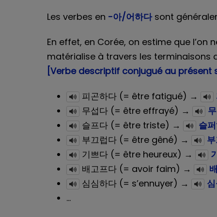
Les verbes en
-아/어하다
sont généraleme
En effet, en Corée, on estime que l’on 
matérialise à travers les terminaisons 
[Verbe descriptif conjugué au présent
피곤하다 (= être fatigué) →
무섭다 (= être effrayé) →
무
슬프다 (= être triste) →
슬퍼
부끄럽다 (= être gêné) →
부
기쁘다 (= être heureux) →
배고프다 (= avoir faim) →
심심하다 (= s’ennuyer) →
심
...