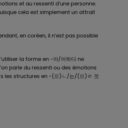
otions et au ressenti d’une personne.
sque cela est simplement un attrait
ndant, en coréen, il n’est pas possible
 d’utiliser la forme en -아/어하다 ne
l’on parle du ressenti ou des émotions
 alors les structures en -(으)ㄴ/는/(으)ㄹ 것