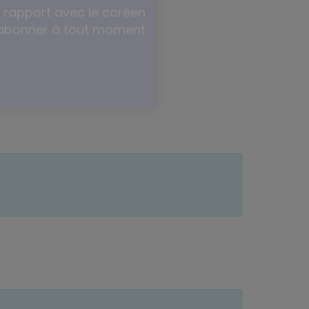
n rapport avec le coréen
sabonner à tout moment
!