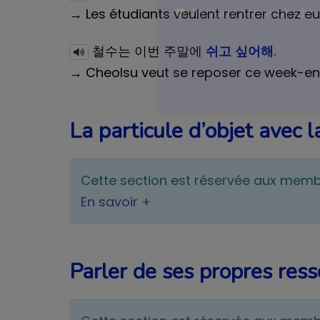
Un guide utile et 
→ Les étudiants veulent rentrer chez eu
철수는 이번 주말에
쉬고 싶어해
.
→ Cheolsu veut se reposer ce week-en
Je veux recevoir des 
La particule d’objet ave
Cette section est réservée aux mem
En savoir +
Parler de ses propres ress