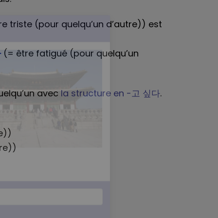
re triste (pour quelqu’un d’autre)) est
다
(= être fatigué (pour quelqu’un
×
quelqu’un avec
la structure en -고 싶다
.
e))
re))