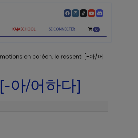
KAJASCHOOL
SE CONNECTER
0
émotions en coréen, le ressenti [-아/어
ti [-아/어하다]