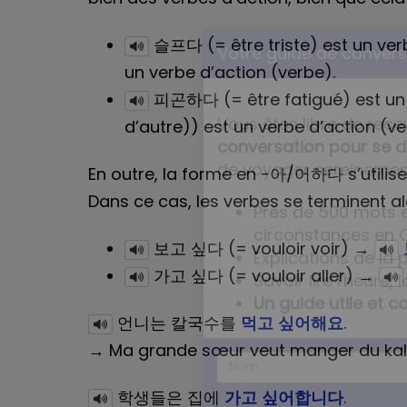
슬프다 (= être triste) est un verb
un verbe d’action (verbe).
피곤하다 (= être fatigué) est un v
d’autre)) est un verbe d’action (ve
Votre guide de conversa
En outre, la forme en -아/어하다 s’utilis
Dans ce cas, les verbes se terminent
Vous êtes libre de rece
보고 싶다 (= vouloir voir) →
conversation pour se d
가고 싶다 (= vouloir aller) →
de voyager sereinemen
언니는 칼국수를
먹고 싶어해요
.
Près de 500 mots e
→ Ma grande sœur veut manger du kal
circonstances en 
Explications de la
학생들은 집에
가고 싶어합니다
.
Savoir lire l'heure, l