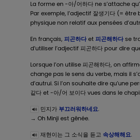
La forme en -아/어하다 ne s’attache qu’à d
Par exemple, l’adjectif 잘생기다 (= être
physique non relatif aux pensées d’autr
En français,
피곤하다
et
피곤해하다
se tr
d’utiliser l’adjectif 피곤하다 pour dire que
Lorsque l’on utilise 피곤해하다, on affirme
change pas le sens du verbe, mais il s
d’autrui. Si l’on souhaite dire qu’une 
같다 et -아/어 보이다 vues dans le chapi
민지가
부끄러워하네요
.
→ Oh Minji est gênée.
재현이는 그 소식을 듣고
속상해해요
.