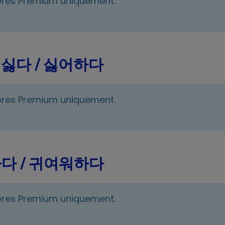
bres Premium uniquement.
et 싫다 / 싫어하다
bres Premium uniquement.
 예뻐하다 / 귀여워하다
bres Premium uniquement.