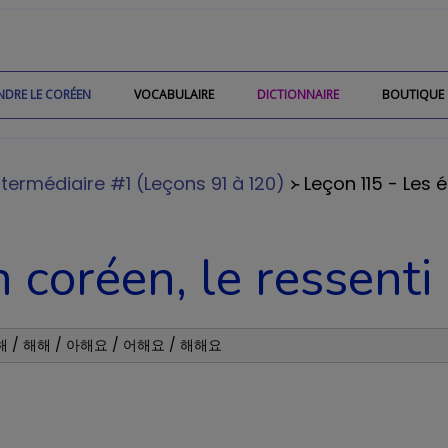
NDRE LE CORÉEN
VOCABULAIRE
DICTIONNAIRE
BOUTIQUE
termédiaire #1 (Leçons 91 à 120)
᚛ Leçon 115 - Les 
n coréen, le ressen
 어해 / 해해 / 아해요 / 어해요 / 해해요