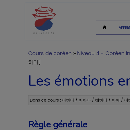
APPRE
Cours de coréen
᚛
Niveau 4 - Coréen in
하다]
Les émotions e
Dans ce cours : 아하다 / 어하다 / 해하다 / 아해 /
Règle générale