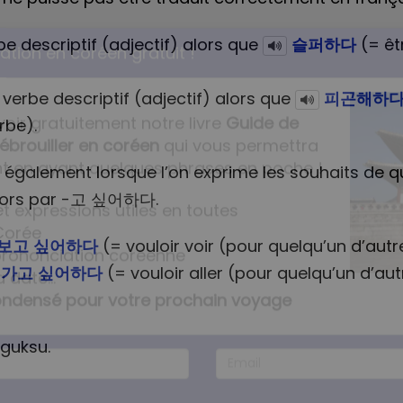
e descriptif (adjectif) alors que
슬퍼하다
(= êt
erbe descriptif (adjectif) alors que
피곤해하
rbe).
tion en coréen gratuit !
e également lorsque l’on exprime les souhaits de 
 alors par -고 싶어하다.
voir gratuitement notre livre
Guide de
보고 싶어하다
(= vouloir voir (pour quelqu’un d’autr
ébrouiller en coréen
qui vous permettra
가고 싶어하다
(= vouloir aller (pour quelqu’un d’aut
t en ayant quelques phrases en poche !
t expressions utiles en toutes
guksu.
Corée
 prononciation coréenne
a date...