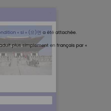
ondition « si » (으)면
a été attachée.
traduit plus simplement en français par «
×