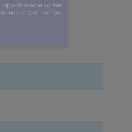
n rapport avec le coréen
sabonner à tout moment
!