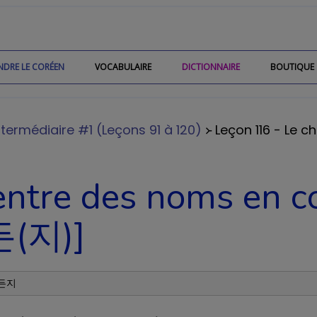
NDRE LE CORÉEN
VOCABULAIRE
DICTIONNAIRE
BOUTIQUE
termédiaire #1 (Leçons 91 à 120)
᚛ Leçon 116 - Le c
 entre des noms en 
든(지)]
이든지