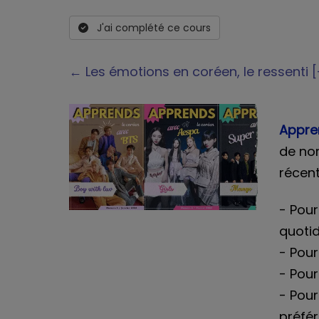
J'ai complété ce cours
← Les émotions en coréen, le ressent
Appre
de no
récen
- Pou
quoti
- Pour
- Pour
- Pour
préfér