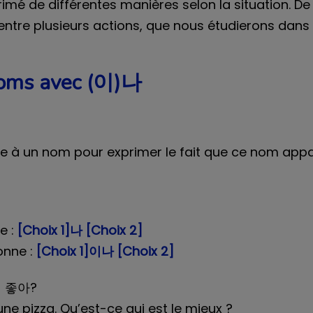
rimé de différentes manières selon la situation. De 
entre plusieurs actions, que nous étudierons dans l
 noms avec (이)나
e à un nom pour exprimer le fait que ce nom appar
e :
[Choix 1]나 [Choix 2]
onne :
[Choix 1]이나 [Choix 2]
 좋아?
ne pizza. Qu’est-ce qui est le mieux ?