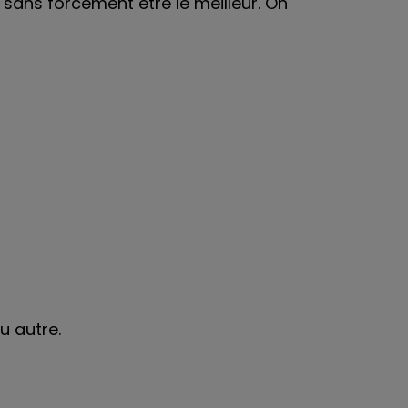
 sans forcément être le meilleur. On
u autre.