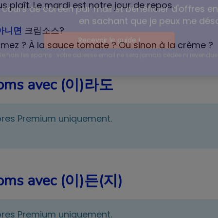
s plaît. Le mardi est notre jour de repos.
condensé pour votre prochain voyage
아니면
크림소스?
imez ? À la sauce tomate ? Ou sinon à la crème ?
cours de coréen par mail et bénéficier d'offres e
 noms avec (이)라도
en sachant que je peux me dé
Recevoir le guide !
bres Premium uniquement.
Je hais les spams : votre adresse email ne sera jamais cédée ni revendue 
 noms avec (이)든(지)
bres Premium uniquement.