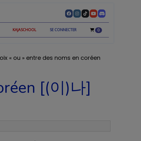
KAJASCHOOL
SE CONNECTER
0
hoix « ou » entre des noms en coréen
coréen [(이)나]