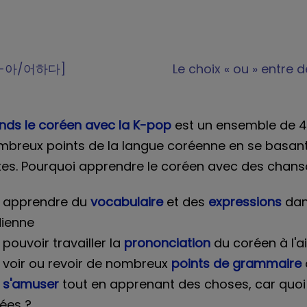
i [-아/어하다]
Le choix « ou » entr
nds le coréen avec la K-pop
est un ensemble de 4
mbreux points de la langue coréenne en se basan
tes. Pourquoi apprendre le coréen avec des chans
r apprendre du
vocabulaire
et des
expressions
dan
dienne
 pouvoir travailler la
prononciation
du coréen à l'
 voir ou revoir de nombreux
points de grammaire
s'amuser
tout en apprenant des choses, car quoi
ées ?