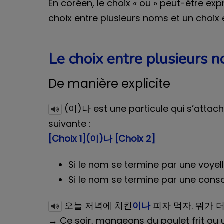
En coréen, le choix « ou » peut-être exp
choix entre plusieurs noms et un choix 
Le choix entre plusieurs
De manière explicite
(이)나 est une particule qui s’attach
suivante :
[Choix 1](이)나 [Choix 2]
Si le nom se termine par une voyell
Si le nom se termine par une cons
오늘 저녁에 치킨
이나
피자 먹자. 뭐가 더
→ Ce soir, mangeons du poulet frit ou u