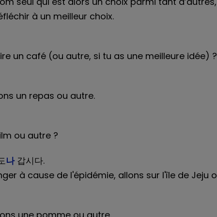
om seul qui est alors un choix parmi tant d’autres,
éfléchir à un meilleur choix.
ire un café (ou autre, si tu as une meilleure idée) ?
ns un repas ou autre.
film ou autre ?
도
나
갑시다.
r à cause de l'épidémie, allons sur l'île de Jeju o
ons une pomme ou autre.