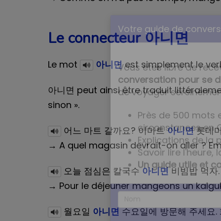
Le connecteur 아니면
Le mot
아니면
est simplement le ve
아니면 peut ainsi être traduit littéralemen
Votre guide de conversa
sinon ».
어느 마트 갈까요? 이마트
아니면
롯데마
Vous êtes libre de rece
conversation pour se d
→ A quel magasin devrait-on aller ? Em
de voyager sereinemen
오늘 점심은 칼국수
아니면
비빔밥 먹자.
Près de 500 mots e
→ Pour le déjeuner mangeons un kalgu
circonstances en 
Explications de la
월요일
아니면
수요일에 방문해 주세요.
Savoir lire l'heure, l