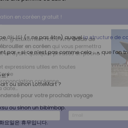
rbe 아니다 (= ne pas être) auquel
la structure de c
t par « si ce n’est pas comme cela ... », que l’on 
tion en coréen gratuit !
트?
voir gratuitement notre livre
Guide de
ébrouiller en coréen
qui vous permettra
art ou sinon LotteMart ?
t en ayant quelques phrases en poche !
t expressions utiles en toutes
ksu ou sinon un bibimbap.
Corée
 prononciation coréenne
 화요일은 휴무입니다.
a date...