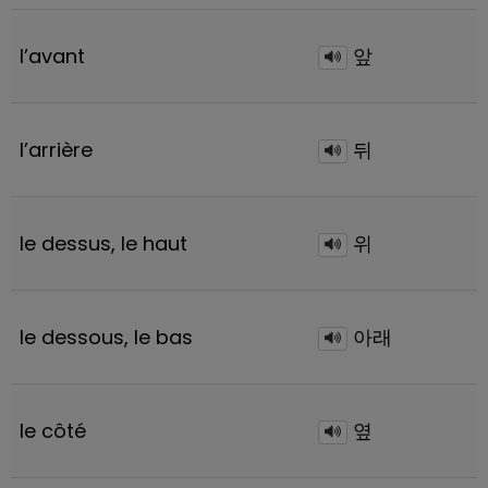
l’avant
앞
l’arrière
뒤
le dessus, le haut
위
le dessous, le bas
아래
le côté
옆