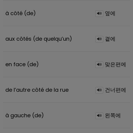
à côté (de)
옆에
aux côtés (de quelqu’un)
곁에
en face (de)
맞은편에
de l’autre côté de la rue
건너편에
à gauche (de)
왼쪽에