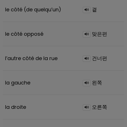
le côté (de quelqu’un)
곁
le côté opposé
맞은편
l’autre côté de la rue
건너편
la gauche
왼쪽
la droite
오른쪽