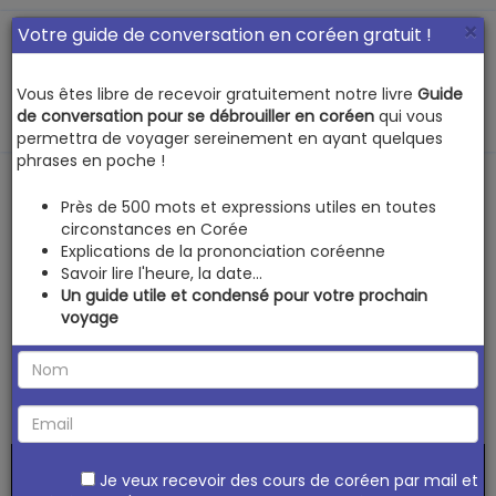
×
Votre guide de conversation en coréen gratuit !
Vous êtes libre de recevoir gratuitement notre livre
Guide
MENU
de conversation pour se débrouiller en coréen
qui vous
permettra de voyager sereinement en ayant quelques
phrases en poche !
Cours de coréen
᚛
Niveau 2 - Le coréen pour les
Près de 500 mots et expressions utiles en toutes
circonstances en Corée
débutants #1 (Leçons 31 à 60)
᚛ Leçon 44 - Se
Explications de la prononciation coréenne
situer dans l’espace en coréen
Savoir lire l'heure, la date...
Un guide utile et condensé pour votre prochain
Se situer dans
voyage
l’espace en coréen
Je veux recevoir des cours de coréen par mail et