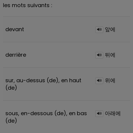
les mots suivants :
devant
앞에
derrière
뒤에
sur, au-dessus (de), en haut
위에
(de)
sous, en-dessous (de), en bas
아래에
(de)