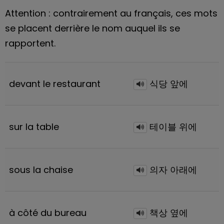
Attention : contrairement au français, ces mots
se placent derrière le nom auquel ils se
rapportent.
devant le restaurant
식당 앞에
sur la table
테이블 위에
sous la chaise
의자 아래에
à côté du bureau
책상 옆에