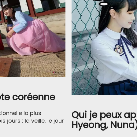
fête coréenne
Qui je peux ap
ionnelle la plus
jours : la veille, le jour
Hyeong, Nuna)