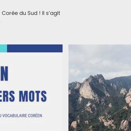
n Corée du Sud ! Il s’agit
.
tion en coréen gratuit !
voir gratuitement notre livre
Guide de
ébrouiller en coréen
qui vous permettra
t en ayant quelques phrases en poche !