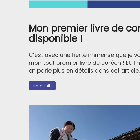
Près de 500 mots e
circonstances en 
Explications de la
Mon premier livre de co
Savoir lire l'heure, l
disponible !
Un guide utile et 
C’est avec une fierté immense que je v
mon tout premier livre de coréen ! Et il n
en parle plus en détails dans cet article..
Je veux recevoir des 
Lire la suite