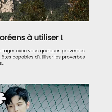
réens à utiliser !
partager avec vous quelques proverbes
 êtes capables d’utiliser les proverbes
n rapport avec le coréen
..
sabonner à tout moment
!