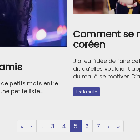
Comment se mo
coréen
J’ai eu l’idée de faire c
 amis
dit qu’elles voulaient a
du mal à se motiver. D
n de petits mots entre
e petite liste...
Lire la suite
«
‹
...
3
4
5
6
7
›
»