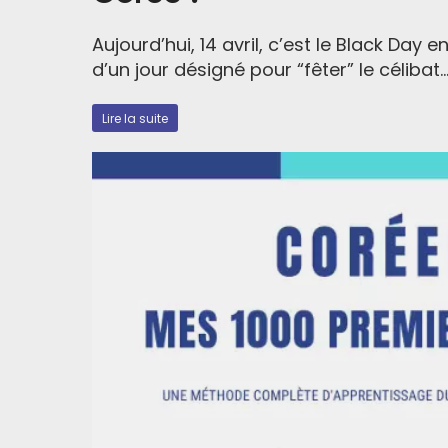
Aujourd’hui, 14 avril, c’est le Black Day e
d’un jour désigné pour “fêter” le célibat..
Lire la suite
Votre guide de conversa
Vous êtes libre de rece
conversation pour se d
de voyager sereinemen