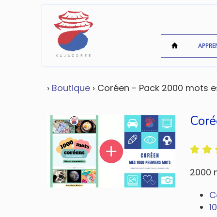
APPRE
›
Boutique
› Coréen - Pack 2000 mots e
Coré
2000 m
C
1