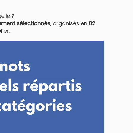
elle ?
ment sélectionnés
, organisés en
82
ier.