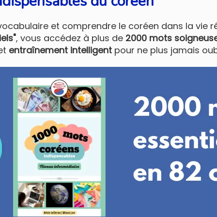
ndispensables du coréen
vocabulaire et comprendre le coréen dans la vie ré
els"
, vous accédez à plus de
2000 mots soigneuse
et
entraînement intelligent
pour ne plus jamais oubl