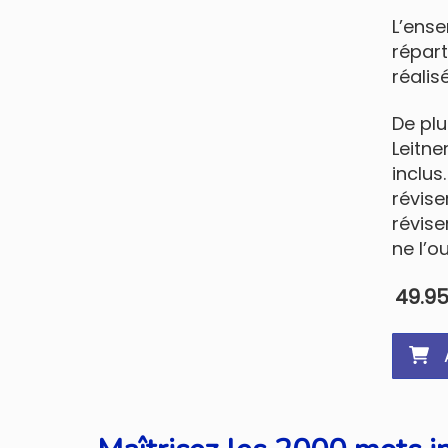
L’ense
répart
réalis
De plu
Leitne
inclus
révise
révise
ne l’o
49.9
A