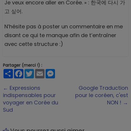
Je veux encore aller en Corée. » : 한국에 다시 가
고 싶어.
N’hésite pas à poster un commentaire en me
disant ce qui te manque afin de t’entraîner
avec cette structure :)
Partager (merci !) :
Partager
Facebook
Twitter
Email
Messenger
← Expressions
Google Traduction
indispensables pour
pour le coréen, c'est
voyager en Corée du
NON ! →
Sud
Vous pourrez aussi aimer