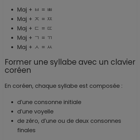
Maj + ㅂ = ㅃ
Maj + ㅈ = ㅉ
Maj + ㄷ = ㄸ
Maj + ㄱ = ㄲ
Maj + ㅅ = ㅆ
Former une syllabe avec un clavier
coréen
En coréen, chaque syllabe est composée :
d’une consonne initiale
d’une voyelle
de zéro, d’une ou de deux consonnes
finales