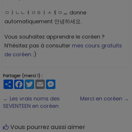
ㅇㅏㄴㄴㅕㅇㅎㅏㅅㅔㅇㅛ donne
automatiquement 안녕하세요.
Vous souhaitez apprendre le coréen ?
N’hésitez pas à consulter
mes cours gratuits
de coréen
:)
Partager (merci !) :
Partager
Facebook
Twitter
Email
Messenger
← Les vrais noms des
Merci en coréen →
SEVENTEEN en coréen
Vous pourrez aussi aimer