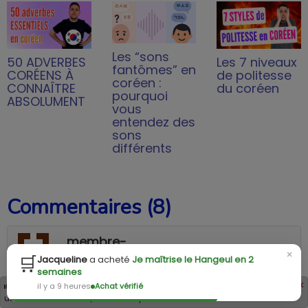
Les “sons
50 ADVERBES
Les 7 niveaux
fantômes” en
CORÉENS À
de politesse
coréen :
CONNAÎTRE
du coréen
pourquoi
ABSOLUMENT
vous
entendez des
sons
différents
Commentaires (8)
membre-
×
yzlbranb
🛒
Jacqueline
a acheté
Je maîtrise le Hangeul en 2
semaines
il y a 4 ans
×
Les cookies assurent le bon fonctionnement de nos services. En
il y a 9 heures
Achat vérifié
utilisant ces derniers, vous acceptez l'utilisation des cookies.