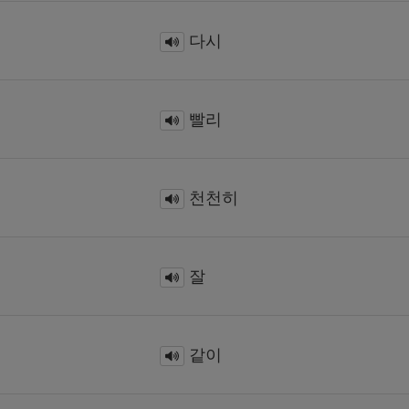
다시
빨리
천천히
잘
같이