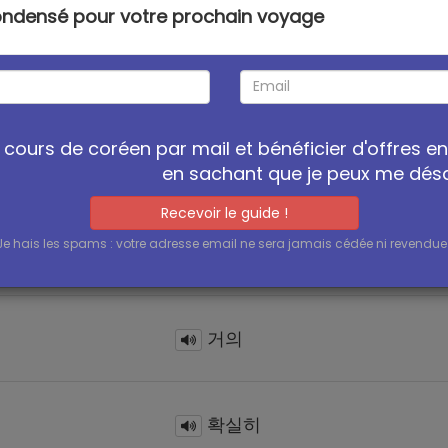
condensé pour votre prochain voyage
보통
cours de coréen par mail et bénéficier d'offres e
별로
en sachant que je peux me dé
Recevoir le guide !
Je hais les spams : votre adresse email ne sera jamais cédée ni revendue 
전혀
거의
확실히