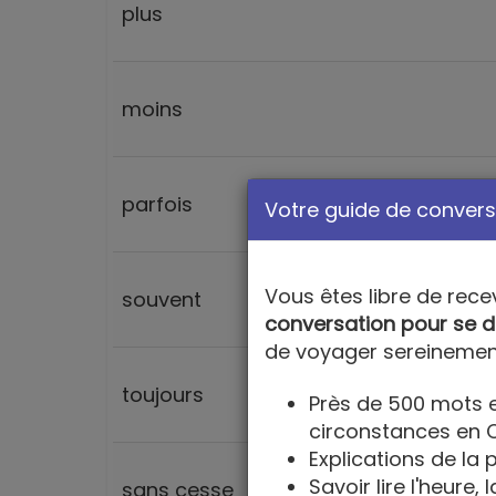
plus
moins
parfois
Votre guide de conversa
Vous êtes libre de rece
souvent
conversation pour se d
de voyager sereinemen
toujours
Près de 500 mots e
circonstances en 
Explications de la
Savoir lire l'heure, l
sans cesse