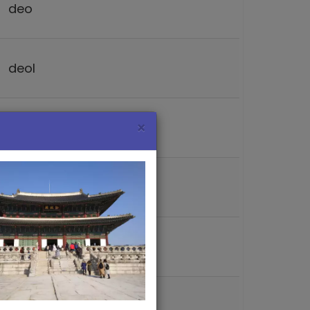
deo
deol
×
gakkeum
jaju
hangsang
jakku