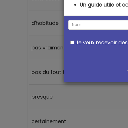
Un guide utile et 
d'habitude
Je veux recevoir des 
pas vraiment (phrase négative)
pas du tout (phrase négative)
presque
certainement