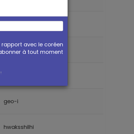
botong
n rapport avec le coréen
byeollo
sabonner à tout moment
!
jeonhyeo
geo-i
hwaksshilhi