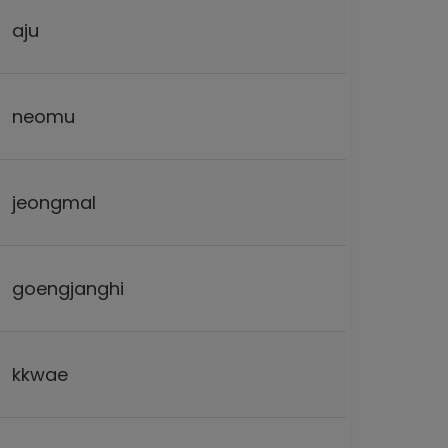
aju
neomu
jeongmal
goengjanghi
kkwae