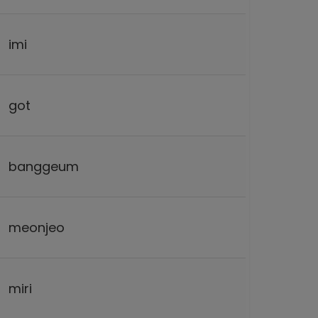
imi
got
banggeum
meonjeo
miri