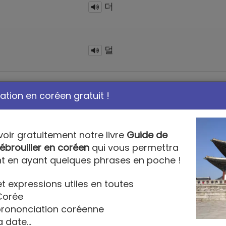
더
덜
가끔
tion en coréen gratuit !
voir gratuitement notre livre
Guide de
자주
ébrouiller en coréen
qui vous permettra
t en ayant quelques phrases en poche !
항상
t expressions utiles en toutes
Corée
 prononciation coréenne
a date...
자꾸