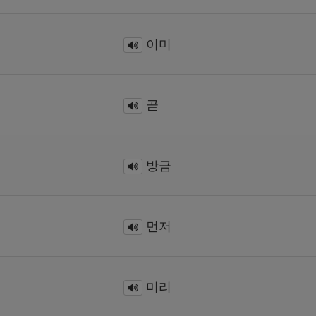
이미
곧
방금
먼저
미리