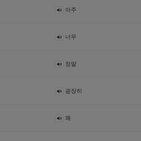
아주
너무
정말
굉장히
꽤