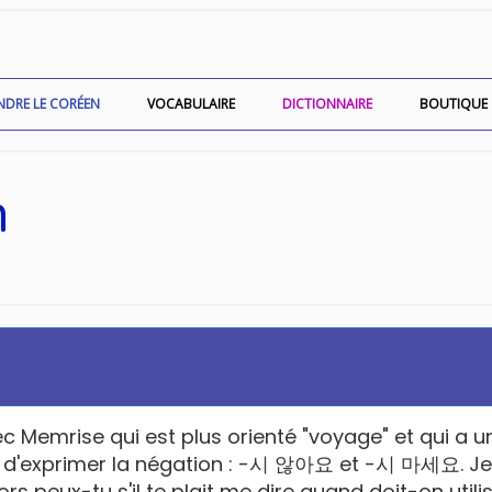
NDRE LE CORÉEN
VOCABULAIRE
DICTIONNAIRE
BOUTIQUE
n
vec Memrise qui est plus orienté "voyage" et qui a 
s d'exprimer la négation : -시 않아요 et -시 마세요. Je
rs peux-tu s'il te plait me dire quand doit-on utili