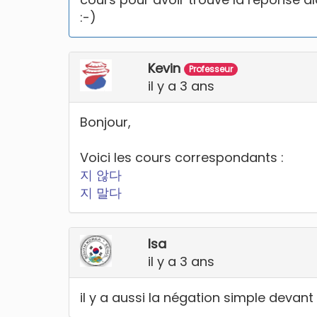
:-)
Kevin
Professeur
il y a 3 ans
Bonjour,
Voici les cours correspondants :
지 않다
지 말다
Isa
il y a 3 ans
il y a aussi la négation simple devant