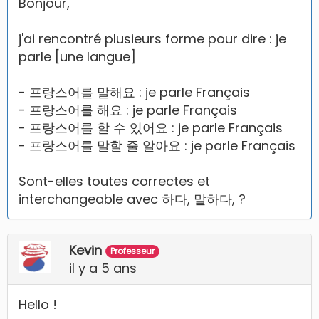
Bonjour,
j'ai rencontré plusieurs forme pour dire : je
parle [une langue]
- 프랑스어를 말해요 : je parle Français
- 프랑스어를 해요 : je parle Français
- 프랑스어를 할 수 있어요 : je parle Français
- 프랑스어를 말할 줄 알아요 : je parle Français
Sont-elles toutes correctes et
interchangeable avec 하다, 말하다, ?
Kevin
Professeur
il y a 5 ans
Hello !