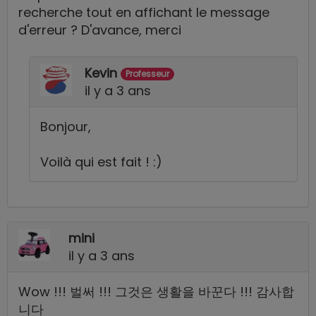
recherche tout en affichant le message
d'erreur ? D'avance, merci
Kevin
Professeur
il y a 3 ans
Bonjour,
Voilà qui est fait ! :)
mini
il y a 3 ans
Wow !!! 벌써 !!! 그것은 생활을 바꾼다 !!! 감사합
니다