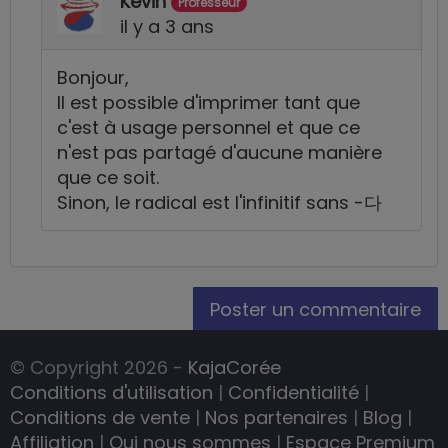
Kevin
Professeur
il y a 3 ans
Bonjour,
Il est possible d'imprimer tant que
c'est à usage personnel et que ce
n'est pas partagé d'aucune manière
que ce soit.
Sinon, le radical est l'infinitif sans -다
Poster un commentaire
© Copyright 2026 -
KajaCorée
Conditions d'utilisation
|
Confidentialité
|
Conditions de vente
|
Nos partenaires
|
Blog
|
Affiliation
|
Qui nous sommes
|
Espace Premium