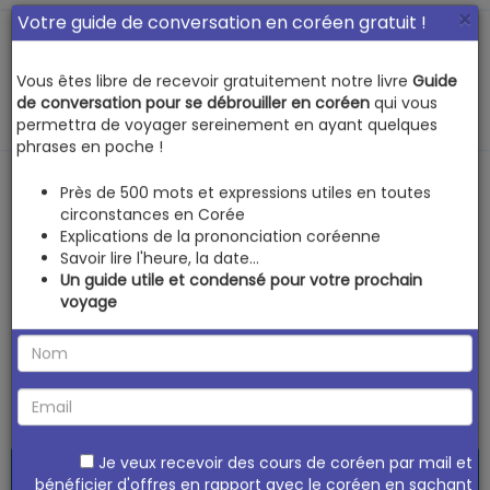
×
Votre guide de conversation en coréen gratuit !
Vous êtes libre de recevoir gratuitement notre livre
Guide
MENU
de conversation pour se débrouiller en coréen
qui vous
permettra de voyager sereinement en ayant quelques
phrases en poche !
입히다 -
Près de 500 mots et expressions utiles en toutes
circonstances en Corée
Bescherelle du
Explications de la prononciation coréenne
Savoir lire l'heure, la date...
Un guide utile et condensé pour votre prochain
coréen
voyage
› Revenir à la liste des discussions
mini
Je veux recevoir des cours de coréen par mail et