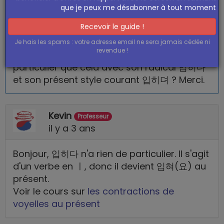
bénéficier d'offres en rapport avec le coréen en sachant
il y a 3 ans
que je peux me désabonner à tout moment
Bonjour,
Recevoir le guide !
Je hais les spams : votre adresse email ne sera jamais cédée ni
Le verbe 입히다 (vêtir quelqu'un) est-il si
revendue !
particulier que cela avec son radical 입히다
et son présent style courant 입히뎌 ? Merci.
Kevin
Professeur
il y a 3 ans
Bonjour, 입히다 n'a rien de particulier. Il s'agit
d'un verbe en ㅣ, donc il devient 입혀(요) au
présent.
Voir le cours sur
les contractions de
voyelles au présent