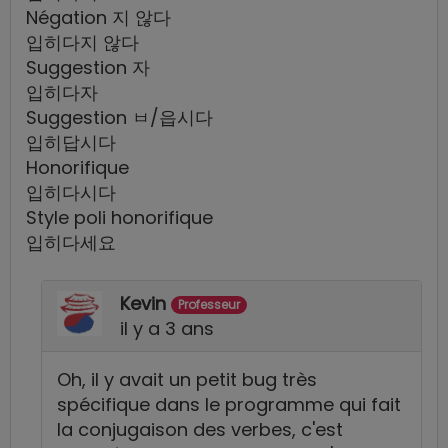
Négation 지 않다
입히다지 않다
Suggestion 자
입히다자
Suggestion ㅂ/읍시다
입히답시다
Honorifique
입히다시다
Style poli honorifique
입히다세요
Kevin
Professeur
il y a 3 ans
Oh, il y avait un petit bug très
spécifique dans le programme qui fait
la conjugaison des verbes, c'est