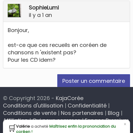
SophieLumi
il y a 1 an
Bonjour,
est-ce que ces recueils en coréen de
chansons n 'existent pas?
Pour les CD idem?
Poster un commentaire
© Copyright 2026 -
KajaCorée
Conditions d'utilisation
|
Confidentialité
|
Conditions de vente
|
Nos partenaires
|
Blog
|
Affiliation
|
Qui nous sommes
|
Espace Premium
×
🛒
Valérie
a acheté
Maîtrisez enfin la prononciation du
|
Mon prénom en coréen
coréen !