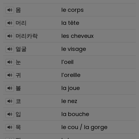
몸
le corps
머리
la tête
머리카락
les cheveux
얼굴
le visage
눈
l’oeil
귀
l’oreille
볼
la joue
코
le nez
입
la bouche
목
le cou / la gorge