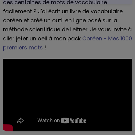
des centaines de mots de vocabulaire
bénéficier d'offres en rapport avec le coréen en sachant
que je peux me désabonner à tout moment
facilement ? J'ai écrit un livre de vocabulaire
Recevoir le guide !
coréen et créé un outil en ligne basé sur la
méthode scientifique de Leitner. Je vous invite à
Je hais les spams : votre adresse email ne sera jamais cédée ni
revendue !
aller jeter un oeil à mon pack
Coréen - Mes 1000
premiers mots
!