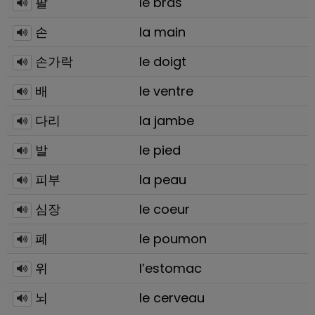
팔
le bras
손
la main
손가락
le doigt
배
le ventre
다리
la jambe
발
le pied
피부
la peau
심장
le coeur
폐
le poumon
위
l’estomac
뇌
le cerveau