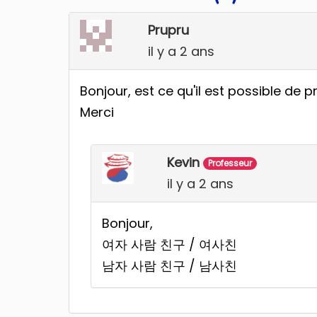
Prupru
il y a 2 ans
Bonjour, est ce qu'il est possible de p
Merci
Kevin
Professeur
il y a 2 ans
Bonjour,
여자 사람 친구 / 여사친
남자 사람 친구 / 남사친