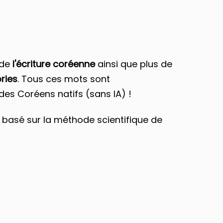
 de
l'écriture coréenne
ainsi que plus de
ries
. Tous ces mots sont
des Coréens natifs (sans IA) !
n rapport avec le coréen
sabonner à tout moment
basé sur la méthode scientifique de
!