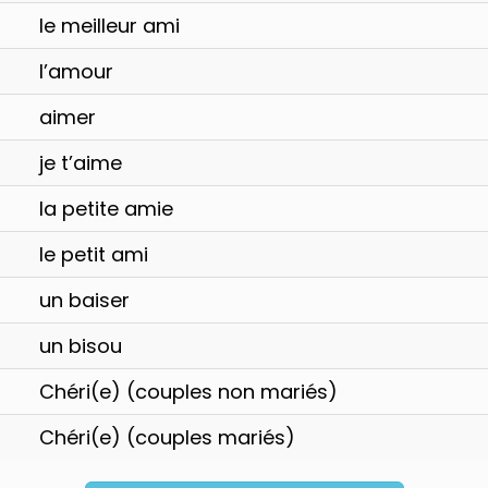
le meilleur ami
l’amour
aimer
je t’aime
la petite amie
le petit ami
tion en coréen gratuit !
un baiser
un bisou
voir gratuitement notre livre
Guide de
ébrouiller en coréen
qui vous permettra
Chéri(e) (couples non mariés)
t en ayant quelques phrases en poche !
Chéri(e) (couples mariés)
t expressions utiles en toutes