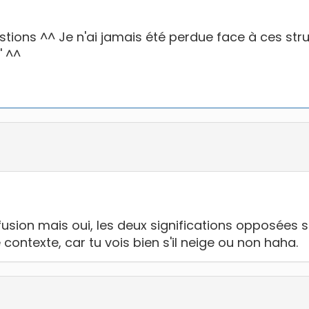
condensé pour votre prochain voyage
ions ^^ Je n'ai jamais été perdue face à ces struc
' ^^
cours de coréen par mail et bénéficier d'offres e
en sachant que je peux me dé
Recevoir le guide !
Je hais les spams : votre adresse email ne sera jamais cédée ni revendue 
fusion mais oui, les deux significations opposées s
contexte, car tu vois bien s'il neige ou non haha.