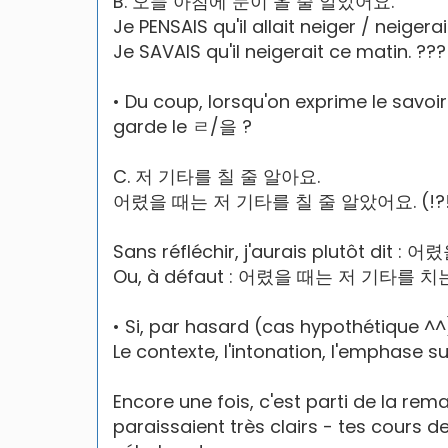
B. 오늘 아침에 눈이 올 줄 알았어요.
Je PENSAIS qu'il allait neiger / neiger
Je SAVAIS qu'il neigerait ce matin. ???
• Du coup, lorsqu'on exprime le sav
garde le ㄹ/을 ?
C. 저 기타를 칠 줄 알아요.
Votre guide de conversa
어렸을 때는 저 기타를 칠 줄 알았어요. (!?!) ... ma
Sans réfléchir, j'aurais plutôt 
Vous êtes libre de rece
Ou, à défaut : 어렸을 때는 저 기타를
conversation pour se d
de voyager sereinemen
• Si, par hasard (cas hypothétique ^^
Le contexte, l'intonation, l'emphase s
Près de 500 mots e
circonstances en 
Encore une fois, c'est parti de la rema
Explications de la
paraissaient très clairs - tes cours 
Savoir lire l'heure, l