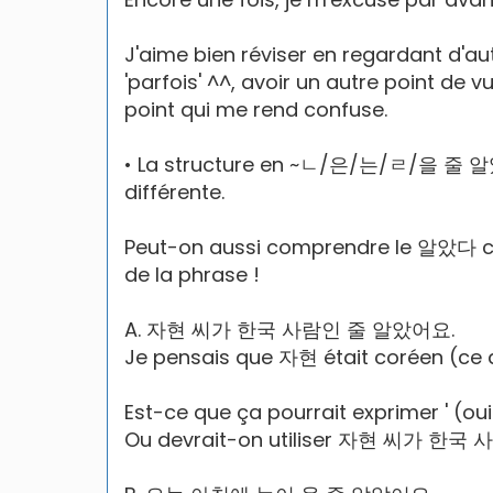
J'aime bien réviser en regardant d'au
'parfois' ^^, avoir un autre point de v
point qui me rend confuse.
• La structure en ~ㄴ/은/는/ㄹ/을 줄 알았다 p
différente.
Peut-on aussi comprendre le 알았다 c
de la phrase !
A. 자현 씨가 한국 사람인 줄 알았어요.
Je pensais que 자현 était coréen (ce qu
Est-ce que ça pourrait exprimer ' (ou
Ou devrait-on utiliser 자현 씨가 한