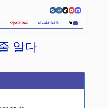
KAJASCHOOL
SE CONNECTER
0
 줄 알다
n cerveau ^^