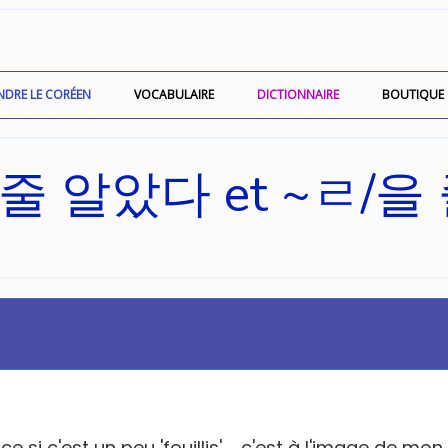
NDRE LE CORÉEN
VOCABULAIRE
DICTIONNAIRE
BOUTIQUE
 줄 알았다 et ~ㄹ/을
 si c'est un peu 'fouillis' ... c'est à l'image de mo