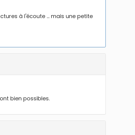
tures à l'écoute ... mais une petite
n rapport avec le coréen
sabonner à tout moment
!
ont bien possibles.