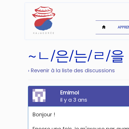
APPRE
~ㄴ/은/는/ㄹ/을
› Revenir à la liste des discussions
Emimoi
il y a 3 ans
Bonjour !
Encore une fois, je m'excuse par avance