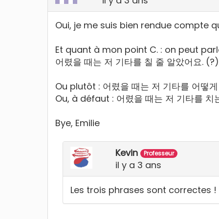
il y a 3 ans
Oui, je me suis bien rendue compte qu
Et quant à mon point C. : on peut par
어렸을 때는 저 기타를 칠 줄 알았어요. (?)
Ou plutôt : 어렸을 때는 저 기타를 어
Ou, à défaut : 어렸을 때는 저 기타를
Bye, Emilie
Kevin
Professeur
il y a 3 ans
Les trois phrases sont correctes !