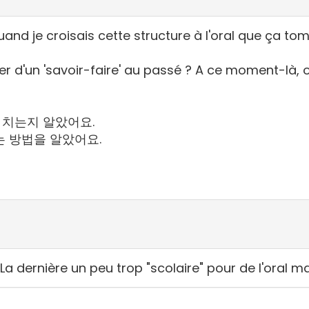
and je croisais cette structure à l'oral que ça to
ler d'un 'savoir-faire' au passé ? A ce moment-là,
떻게 치는지 알았어요.
 치는 방법을 알았어요.
 La dernière un peu trop "scolaire" pour de l'oral