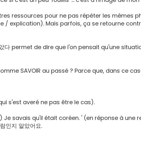
tres ressources pour ne pas répéter les mêmes phras
ue / explication). Mais parfois, ça se retourne contr
ermet de dire que l'on pensait qu'une situation é
omme SAVOIR au passé ? Parce que, dans ce cas-
i s'est averé ne pas être le cas).
i) Je savais qu'il était coréen. ' (en réponse à un
국 사람인지 알았어요.