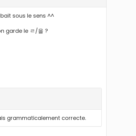
mbait sous le sens ^^
 on garde le ㄹ/을 ?
 mais grammaticalement correcte.