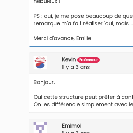
nébuleux !
Un guide utile et 
PS : oui, je me pose beaucoup de quest
remarque m'a fait réaliser 'oui, mais ...
Merci d'avance, Emilie
Je veux recevoir des 
Kevin
Professeur
il y a 3 ans
Bonjour,
Oui cette structure peut prêter à con
On les différencie simplement avec le 
Emimoi