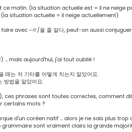
ait ce matin. (la situation actuelle est = il ne nei
 (la situation actuelle = il neige actuellement)
oir faire avec ~ㄹ/을 줄 알다, peut-on aussi conjugu
tion en coréen gratuit !
is aujourd'hui, j'ai tout oublié !
dit : 어렸을 때는 저 기타를 어떻게 치는지 알았어요.
voir gratuitement notre livre
Guide de
 치는 방법을 알았어요.
ébrouiller en coréen
qui vous permettra
t en ayant quelques phrases en poche !
), ces phrases sont toutes correctes, comment diffé
ur certains mots ?
t expressions utiles en toutes
Corée
rque d'un coréen natif ... alors je ne sais plus tro
 prononciation coréenne
de grammaire sont vraiment clairs la grande majorit
a date...