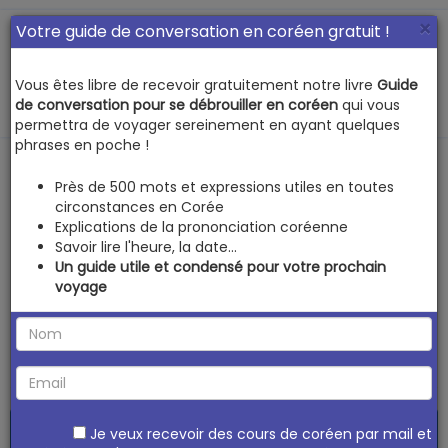
×
Votre guide de conversation en coréen gratuit !
Vous êtes libre de recevoir gratuitement notre livre
Guide
MENU
de conversation pour se débrouiller en coréen
qui vous
permettra de voyager sereinement en ayant quelques
phrases en poche !
Commander au
Près de 500 mots et expressions utiles en toutes
circonstances en Corée
restaurant. 소주
Explications de la prononciation coréenne
Savoir lire l'heure, la date...
Un guide utile et condensé pour votre prochain
맛?
voyage
› Revenir à la liste des discussions
Floreline
Je veux recevoir des cours de coréen par mail et