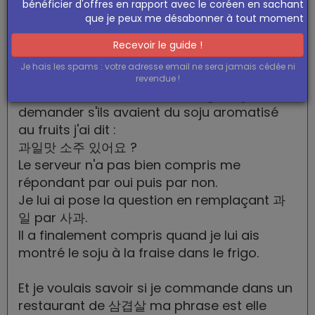
bénéficier d'offres en rapport avec le coréen en sachant
il y a 4 ans
que je peux me désabonner à tout moment
Salut !
Recevoir le guide !
J'ai une question concernant le soju
Je hais les spams : votre adresse email ne sera jamais cédée ni
aromatisé
revendue !
Hier dans un restaurant à hongdae j'ai voulu
demander s'ils avaient du soju aromatisé
au fruits j'ai dit :
과일맛 소주 있어요 ?
Le serveur n'a pas bien compris me
répondant par oui puis par non.
Je lui ai pose la question en remplaçant 과
일 par 사과.
Il a finalement compris quand je lui ais
montré le soju à la fraise dans le frigo.
Et je voulais savoir si je commande dans un
restaurant de 삼겹살 ma phrase est elle