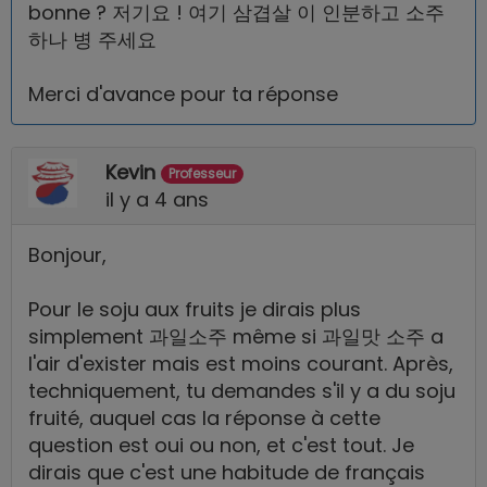
bonne ? 저기요 ! 여기 삼겹살 이 인분하고 소주
하나 병 주세요
Merci d'avance pour ta réponse
Kevin
Professeur
il y a 4 ans
Bonjour,
Pour le soju aux fruits je dirais plus
simplement 과일소주 même si 과일맛 소주 a
l'air d'exister mais est moins courant. Après,
techniquement, tu demandes s'il y a du soju
fruité, auquel cas la réponse à cette
question est oui ou non, et c'est tout. Je
dirais que c'est une habitude de français