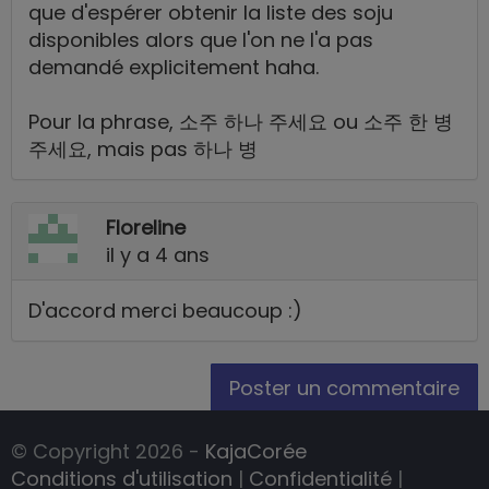
que d'espérer obtenir la liste des soju
disponibles alors que l'on ne l'a pas
demandé explicitement haha.
Pour la phrase, 소주 하나 주세요 ou 소주 한 병
주세요, mais pas 하나 병
Floreline
il y a 4 ans
D'accord merci beaucoup :)
Poster un commentaire
© Copyright 2026 -
KajaCorée
Conditions d'utilisation
|
Confidentialité
|